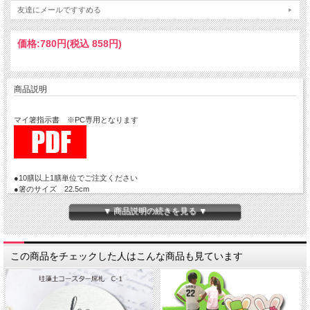
友達にメールですすめる
価格:
780円
(税込 858円)
商品説明
マイ箸指示書 ※PC専用となります
●10膳以上1膳単位でご注文ください
●箸のサイズ 22.5cm
●箱のサイズ 25cm×4cm×1.7cm
▼ 商品説明の続きを見る ▼
●納期２週間
●カート入れる数量はおおよそのご注文数でもかまいません。変更はサンプル確認
この商品をチェックした人はこんな商品も見ています
後でも可能です。
最終的な数が確定しましたらご請求金額をお知らせいたします。
●お箸の種類によって金額が異なりますので、お確かめいただきカートへお入れく
ださい。
●「札のデザイン選択」では商品画像の小ウインドウから選択してください。