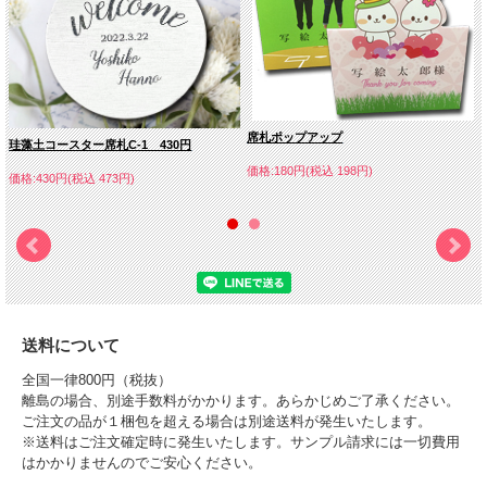
●札のデザインですが「オリジナル希望」を選ばれた方はイメージ図をご注文から
２日以内にメールでお送りください。
手書きなど詳細が分かる形でもかまいません。
●Ｃ-12家紋を選ばれた方もご注文から２日以内にメールでお送りください。
●天然木を使用しているため1本1本色合い、刻印時の見え方など画面上と異なる場
合もございますのでご了承ください
席札ポップアップ
珪藻土コースター席札C-1 430円
価格:180円(税込 198円)
価格:430円(税込 473円)
送料について
全国一律800円（税抜）
離島の場合、別途手数料がかかります。あらかじめご了承ください。
ご注文の品が１梱包を超える場合は別途送料が発生いたします。
※送料はご注文確定時に発生いたします。サンプル請求には一切費用
はかかりませんのでご安心ください。