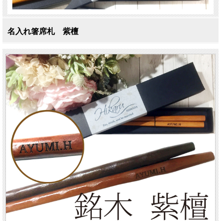
名入れ箸席札 紫檀