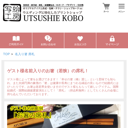
TOP
>
名入り箸 席札
ゲスト様名前入りのお箸（若狭）の席札！
ゲスト様によって箸をお選びできます！「幸せの箸（橋）渡し」という意味でも知ら
れ、また夫婦円満の象徴の「箸」は健康や長寿にまつわる縁起の良いもので結婚式には
ぴったりです。お箸は老若男女使いますのでゲスト様ももらって嬉しいアイテム。国際
結婚式・国際結婚披露宴演出として！「席札」（持込料無料）としてたくさんの会場に
持ち込んでいただいております。