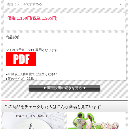
友達にメールですすめる
価格:
1,150円
(税込 1,265円)
商品説明
マイ箸指示書 ※PC専用となります
●10膳以上1膳単位でご注文ください
●箸のサイズ 22.5cm
●箱のサイズ 25cm×4cm×1.7cm
▼ 商品説明の続きを見る ▼
●納期２週間
●カート入れる数量はおおよそのご注文数でもかまいません。変更はサンプル確認
この商品をチェックした人はこんな商品も見ています
後でも可能です。
最終的な数が確定しましたらご請求金額をお知らせいたします。
●お箸の種類によって金額が異なりますので、お確かめいただきカートへお入れく
ださい。
●「札のデザイン選択」では商品画像の小ウインドウから選択してください。