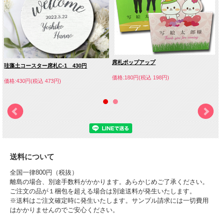
●札のデザインですが「オリジナル希望」を選ばれた方はイメージ図をご注文から
２日以内にメールでお送りください。
手書きなど詳細が分かる形でもかまいません。
●Ｃ-12家紋を選ばれた方もご注文から２日以内にメールでお送りください。
●天然木を使用しているため1本1本色合い、刻印時の見え方など画面上と異なる場
合もございますのでご了承ください
席札ポップアップ
珪藻土コースター席札C-1 430円
価格:180円(税込 198円)
価格:430円(税込 473円)
送料について
全国一律800円（税抜）
離島の場合、別途手数料がかかります。あらかじめご了承ください。
ご注文の品が１梱包を超える場合は別途送料が発生いたします。
※送料はご注文確定時に発生いたします。サンプル請求には一切費用
はかかりませんのでご安心ください。