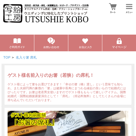
TOP
>
名入り箸 席札
ゲスト様名前入りのお箸（若狭）の席札！
ゲスト様によって箸をお選びできます！「幸せの箸（橋）渡し」という意味でも知ら
れ、また夫婦円満の象徴の「箸」は健康や長寿にまつわる縁起の良いもので結婚式には
ぴったりです。お箸は老若男女使いますのでゲスト様ももらって嬉しいアイテム。国際
結婚式・国際結婚披露宴演出として！「席札」（持込料無料）としてたくさんの会場に
持ち込んでいただいております。